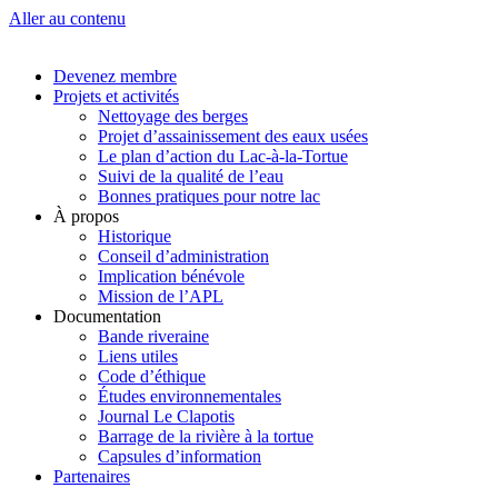
Aller au contenu
Devenez membre
Projets et activités
Nettoyage des berges
Projet d’assainissement des eaux usées
Le plan d’action du Lac-à-la-Tortue
Suivi de la qualité de l’eau
Bonnes pratiques pour notre lac
À propos
Historique
Conseil d’administration
Implication bénévole
Mission de l’APL
Documentation
Bande riveraine
Liens utiles
Code d’éthique
Études environnementales
Journal Le Clapotis
Barrage de la rivière à la tortue
Capsules d’information
Partenaires