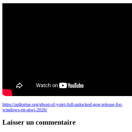
https://apltortue.org/ghost-of-yotei-full-unlocked-gog-release-for-
windows-en-qiwi-2026/
Laisser un commentaire