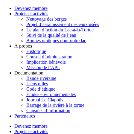
Devenez membre
Projets et activités
Nettoyage des berges
Projet d’assainissement des eaux usées
Le plan d’action du Lac-à-la-Tortue
Suivi de la qualité de l’eau
Bonnes pratiques pour notre lac
À propos
Historique
Conseil d’administration
Implication bénévole
Mission de l’APL
Documentation
Bande riveraine
Liens utiles
Code d’éthique
Études environnementales
Journal Le Clapotis
Barrage de la rivière à la tortue
Capsules d’information
Partenaires
Devenez membre
Projets et activités