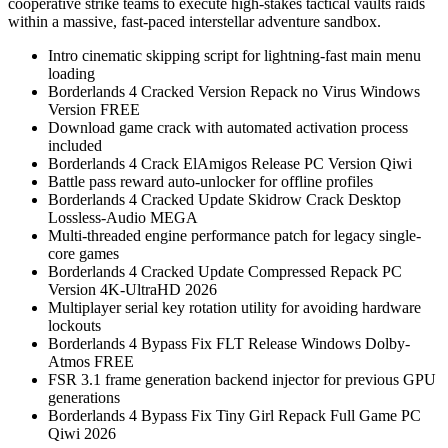
cooperative strike teams to execute high-stakes tactical vaults raids
within a massive, fast-paced interstellar adventure sandbox.
Intro cinematic skipping script for lightning-fast main menu
loading
Borderlands 4 Cracked Version Repack no Virus Windows
Version FREE
Download game crack with automated activation process
included
Borderlands 4 Crack ElAmigos Release PC Version Qiwi
Battle pass reward auto-unlocker for offline profiles
Borderlands 4 Cracked Update Skidrow Crack Desktop
Lossless-Audio MEGA
Multi-threaded engine performance patch for legacy single-
core games
Borderlands 4 Cracked Update Compressed Repack PC
Version 4K-UltraHD 2026
Multiplayer serial key rotation utility for avoiding hardware
lockouts
Borderlands 4 Bypass Fix FLT Release Windows Dolby-
Atmos FREE
FSR 3.1 frame generation backend injector for previous GPU
generations
Borderlands 4 Bypass Fix Tiny Girl Repack Full Game PC
Qiwi 2026