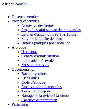
Aller au contenu
Devenez membre
Projets et activités
Nettoyage des berges
Projet d’assainissement des eaux usées
Le plan d’action du Lac-à-la-Tortue
Suivi de la qualité de l’eau
Bonnes pratiques pour notre lac
À propos
Historique
Conseil d’administration
Implication bénévole
Mission de l’APL
Documentation
Bande riveraine
Liens utiles
Code d’éthique
Études environnementales
Journal Le Clapotis
Barrage de la rivière à la tortue
Capsules d’information
Partenaires