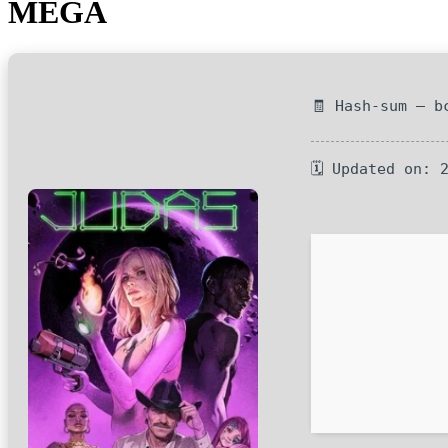
MEGA
🧾 Hash-sum — b
🗓 Updated on: 