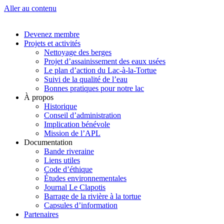
Aller au contenu
Devenez membre
Projets et activités
Nettoyage des berges
Projet d’assainissement des eaux usées
Le plan d’action du Lac-à-la-Tortue
Suivi de la qualité de l’eau
Bonnes pratiques pour notre lac
À propos
Historique
Conseil d’administration
Implication bénévole
Mission de l’APL
Documentation
Bande riveraine
Liens utiles
Code d’éthique
Études environnementales
Journal Le Clapotis
Barrage de la rivière à la tortue
Capsules d’information
Partenaires