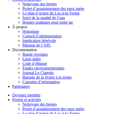
Nettoyage des berges
Projet d’assainissement des eaux usées
Le plan d’action du Lac-à-la-Tortue
Suivi de la qualité de l’eau
Bonnes pratiques pour notre lac
À propos
Historique
Conseil d’administration
Implication bénévole
Mission de l’APL
Documentation
Bande riveraine
Liens utiles
Code d’éthique
Études environnementales
Journal Le Clapotis
Barrage de la rivière à la tortue
Capsules d’information
Partenaires
Devenez membre
Projets et activités
Nettoyage des berges
Projet d’assainissement des eaux usées
Le plan d’action du Lac-à-la-Tortue