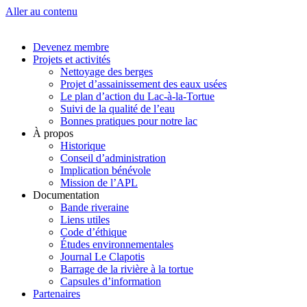
Aller au contenu
Devenez membre
Projets et activités
Nettoyage des berges
Projet d’assainissement des eaux usées
Le plan d’action du Lac-à-la-Tortue
Suivi de la qualité de l’eau
Bonnes pratiques pour notre lac
À propos
Historique
Conseil d’administration
Implication bénévole
Mission de l’APL
Documentation
Bande riveraine
Liens utiles
Code d’éthique
Études environnementales
Journal Le Clapotis
Barrage de la rivière à la tortue
Capsules d’information
Partenaires