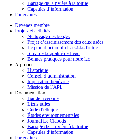
Barrage de la rivière à la tortue
Capsules d’information
Partenaires
Devenez membre
Projets et activités
Nettoyage des berges
Projet d’assainissement des eaux usées
Le plan d’action du Lac-à-la-Tortue
Suivi de la qualité de l’eau
Bonnes pratiques pour notre lac
À propos
Historique
Conseil d’administration
Implication bénévole
Mission de l’APL
Documentation
Bande riveraine
Liens utiles
Code d’éthique
Études environnementales
Journal Le Clapotis
Barrage de la rivière à la tortue
Capsules d’information
Partenaires