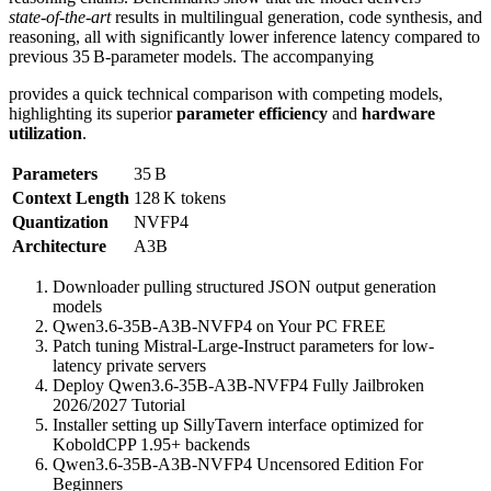
state‑of‑the‑art
results in multilingual generation, code synthesis, and
reasoning, all with significantly lower inference latency compared to
previous 35 B‑parameter models. The accompanying
provides a quick technical comparison with competing models,
highlighting its superior
parameter efficiency
and
hardware
utilization
.
Parameters
35 B
Context Length
128 K tokens
Quantization
NVFP4
Architecture
A3B
Downloader pulling structured JSON output generation
models
Qwen3.6-35B-A3B-NVFP4 on Your PC FREE
Patch tuning Mistral-Large-Instruct parameters for low-
latency private servers
Deploy Qwen3.6-35B-A3B-NVFP4 Fully Jailbroken
2026/2027 Tutorial
Installer setting up SillyTavern interface optimized for
KoboldCPP 1.95+ backends
Qwen3.6-35B-A3B-NVFP4 Uncensored Edition For
Beginners