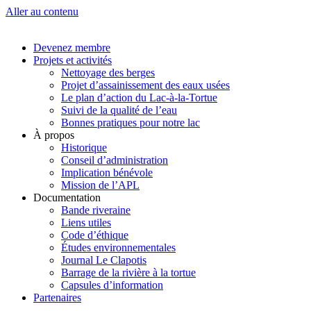
Aller au contenu
Devenez membre
Projets et activités
Nettoyage des berges
Projet d’assainissement des eaux usées
Le plan d’action du Lac-à-la-Tortue
Suivi de la qualité de l’eau
Bonnes pratiques pour notre lac
À propos
Historique
Conseil d’administration
Implication bénévole
Mission de l’APL
Documentation
Bande riveraine
Liens utiles
Code d’éthique
Études environnementales
Journal Le Clapotis
Barrage de la rivière à la tortue
Capsules d’information
Partenaires