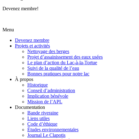
Devenez membre!
Menu
Devenez membre
Projets et activités
Nettoyage des berges
Projet d’assainissement des eaux usées
Le plan d’action du Lac-à-la-Tortue
Suivi de la qualité de l’eau
Bonnes pratiques pour notre lac
À propos
Historique
Conseil d’administration
Implication bénévole
Mission de l’APL
Documentation
Bande riveraine
Liens utiles
Code d’éthique
Études environnementales
Journal Le Clapotis