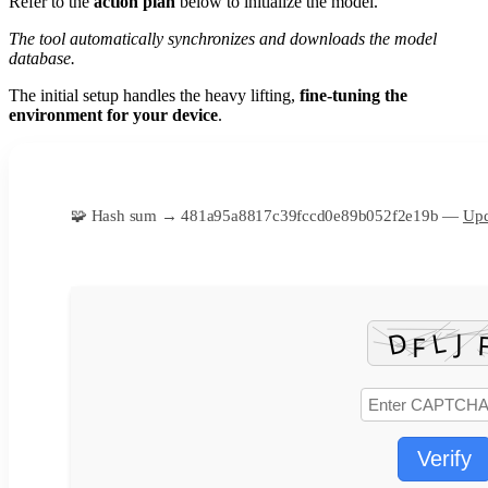
Refer to the
action plan
below to initialize the model.
The tool automatically synchronizes and downloads the model
database.
The initial setup handles the heavy lifting,
fine-tuning the
environment for your device
.
🧩 Hash sum → 481a95a8817c39fccd0e89b052f2e19b —
Upd
Verify