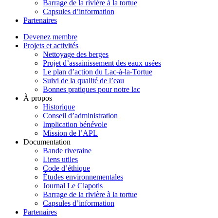
Barrage de la rivière à la tortue
Capsules d’information
Partenaires
Devenez membre
Projets et activités
Nettoyage des berges
Projet d’assainissement des eaux usées
Le plan d’action du Lac-à-la-Tortue
Suivi de la qualité de l’eau
Bonnes pratiques pour notre lac
À propos
Historique
Conseil d’administration
Implication bénévole
Mission de l’APL
Documentation
Bande riveraine
Liens utiles
Code d’éthique
Études environnementales
Journal Le Clapotis
Barrage de la rivière à la tortue
Capsules d’information
Partenaires