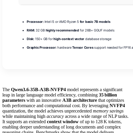
Processor:
Intel i5 or AMD Ryzen 5
for basic 7B models
RAM:
32 GB
highly recommended
for 26B+ GGUF models
Disk:
150+ GB for
high-context vector
database storage
Graphic Processor:
hardware
Tensor Cores
support needed for FP16 a
The
Qwen3.6-35B-A3B-NVFP4
model represents a significant
leap in large language model efficiency, combining
35 billion
parameters
with an innovative
A3B architecture
that optimizes
both performance and computational cost. By leveraging
NVFP4
quantization, the model achieves unprecedented
memory savings
while maintaining high
accuracy
across a wide range of NLP tasks.
It supports an extended
context window
of up to 128 K tokens,
enabling deeper understanding of long documents and complex
reasoning chains. Benchmarks show that the model delivers