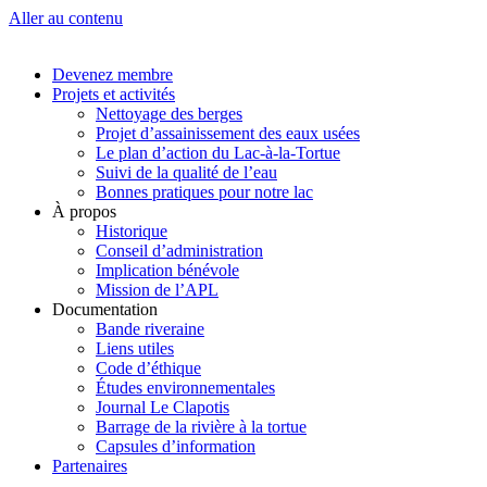
Aller au contenu
Devenez membre
Projets et activités
Nettoyage des berges
Projet d’assainissement des eaux usées
Le plan d’action du Lac-à-la-Tortue
Suivi de la qualité de l’eau
Bonnes pratiques pour notre lac
À propos
Historique
Conseil d’administration
Implication bénévole
Mission de l’APL
Documentation
Bande riveraine
Liens utiles
Code d’éthique
Études environnementales
Journal Le Clapotis
Barrage de la rivière à la tortue
Capsules d’information
Partenaires