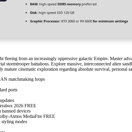
RAM:
high-speed
DDR5 memory
preferred
Disk:
high-speed SSD 120 GB
Graphic Processor:
RTX 3060 or RX 6600
for minimum settings
ght fleeing from an increasingly oppressive galactic Empire. Master adv
perial stormtrooper battalions. Explore massive, interconnected alien s
hly mature cinematic exploration regarding absolute survival, personal s
d LAN matchmaking loops
dard ports
 updates
 Terabox 2026 FREE
n banned devices
s Dolby-Atmos MediaFire FREE
y styling modes