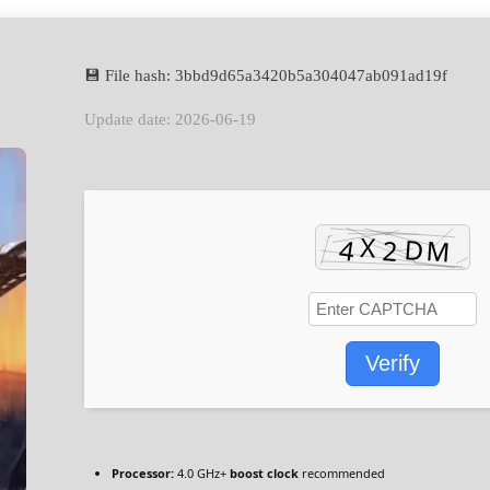
💾 File hash: 3bbd9d65a3420b5a304047ab091ad19f
Update date: 2026-06-19
Verify
Processor:
4.0 GHz+
boost clock
recommended