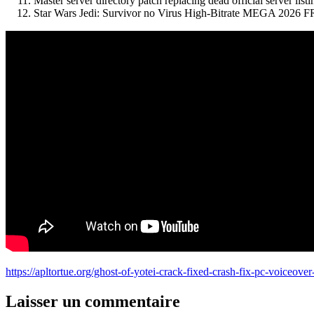
Master server directory patch replacing dead official server listi
Star Wars Jedi: Survivor no Virus High-Bitrate MEGA 2026 
https://apltortue.org/ghost-of-yotei-crack-fixed-crash-fix-pc-voiceove
Laisser un commentaire