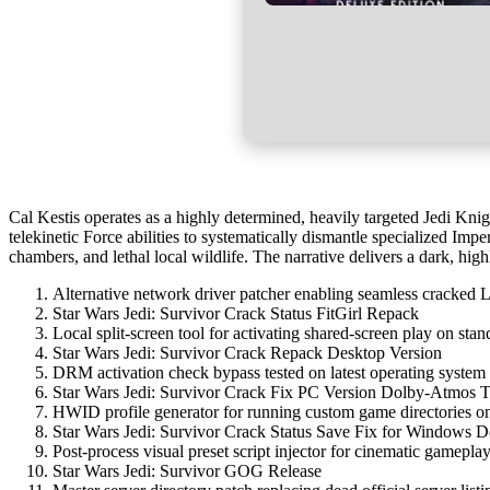
Cal Kestis operates as a highly determined, heavily targeted Jedi Kni
telekinetic Force abilities to systematically dismantle specialized Im
chambers, and lethal local wildlife. The narrative delivers a dark, hig
Alternative network driver patcher enabling seamless cracke
Star Wars Jedi: Survivor Crack Status FitGirl Repack
Local split-screen tool for activating shared-screen play on stan
Star Wars Jedi: Survivor Crack Repack Desktop Version
DRM activation check bypass tested on latest operating system
Star Wars Jedi: Survivor Crack Fix PC Version Dolby-Atmos
HWID profile generator for running custom game directories o
Star Wars Jedi: Survivor Crack Status Save Fix for Window
Post-process visual preset script injector for cinematic gamepla
Star Wars Jedi: Survivor GOG Release