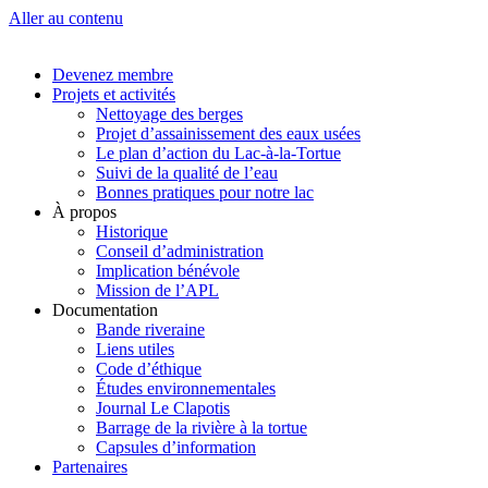
Aller au contenu
Devenez membre
Projets et activités
Nettoyage des berges
Projet d’assainissement des eaux usées
Le plan d’action du Lac-à-la-Tortue
Suivi de la qualité de l’eau
Bonnes pratiques pour notre lac
À propos
Historique
Conseil d’administration
Implication bénévole
Mission de l’APL
Documentation
Bande riveraine
Liens utiles
Code d’éthique
Études environnementales
Journal Le Clapotis
Barrage de la rivière à la tortue
Capsules d’information
Partenaires