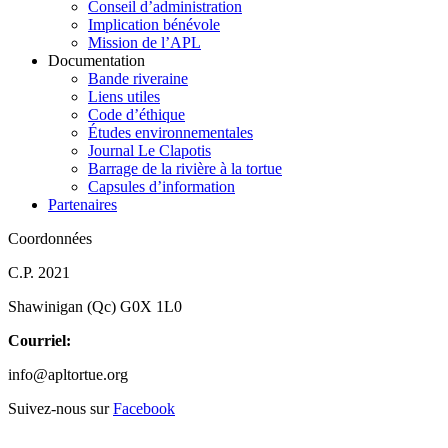
Conseil d’administration
Implication bénévole
Mission de l’APL
Documentation
Bande riveraine
Liens utiles
Code d’éthique
Études environnementales
Journal Le Clapotis
Barrage de la rivière à la tortue
Capsules d’information
Partenaires
Coordonnées
C.P. 2021
Shawinigan (Qc) G0X 1L0
Courriel:
info@apltortue.org
Suivez-nous sur
Facebook