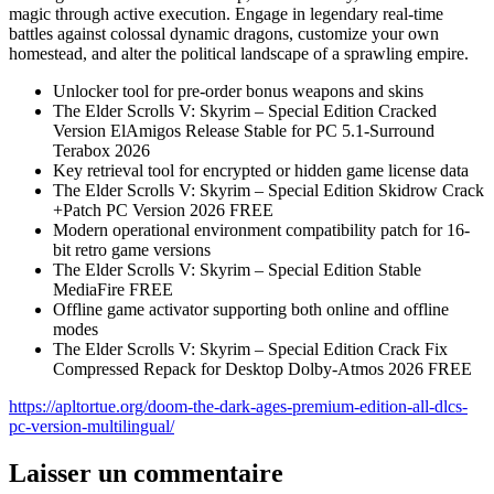
magic through active execution. Engage in legendary real-time
battles against colossal dynamic dragons, customize your own
homestead, and alter the political landscape of a sprawling empire.
Unlocker tool for pre-order bonus weapons and skins
The Elder Scrolls V: Skyrim – Special Edition Cracked
Version ElAmigos Release Stable for PC 5.1-Surround
Terabox 2026
Key retrieval tool for encrypted or hidden game license data
The Elder Scrolls V: Skyrim – Special Edition Skidrow Crack
+Patch PC Version 2026 FREE
Modern operational environment compatibility patch for 16-
bit retro game versions
The Elder Scrolls V: Skyrim – Special Edition Stable
MediaFire FREE
Offline game activator supporting both online and offline
modes
The Elder Scrolls V: Skyrim – Special Edition Crack Fix
Compressed Repack for Desktop Dolby-Atmos 2026 FREE
https://apltortue.org/doom-the-dark-ages-premium-edition-all-dlcs-
pc-version-multilingual/
Laisser un commentaire