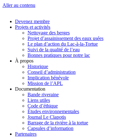
Aller au contenu
Devenez membre
Projets et activités
Nettoyage des berges
Projet d’assainissement des eaux usées
Le plan d’action du Lac-à-la-Tortue
Suivi de la qualité de l’eau
Bonnes pratiques pour notre lac
À propos
Historique
Conseil d’administration
Implication bénévole
Mission de l’APL
Documentation
Bande riveraine
Liens utiles
Code d’éthique
Études environnementales
Journal Le Clapotis
Barrage de la rivière à la tortue
Capsules d’information
Partenaires