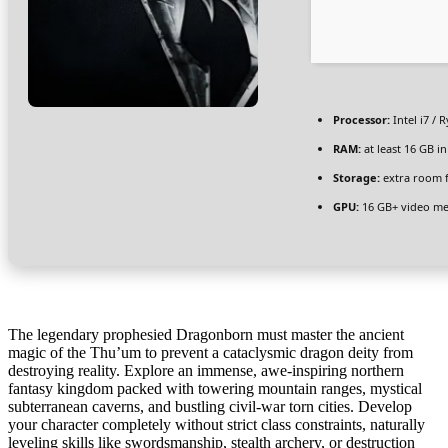
Processor:
Intel i7 / 
RAM:
at least 16 GB i
Storage:
extra room 
GPU:
16 GB+ video 
The legendary prophesied Dragonborn must master the ancient
magic of the Thu’um to prevent a cataclysmic dragon deity from
destroying reality. Explore an immense, awe-inspiring northern
fantasy kingdom packed with towering mountain ranges, mystical
subterranean caverns, and bustling civil-war torn cities. Develop
your character completely without strict class constraints, naturally
leveling skills like swordsmanship, stealth archery, or destruction