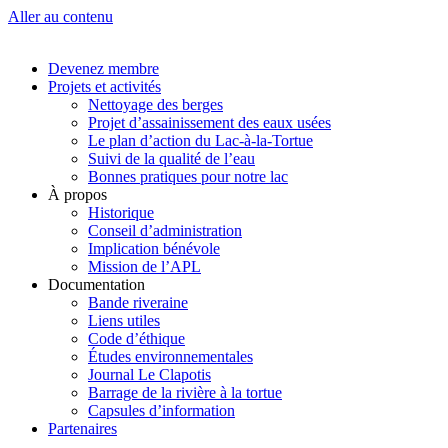
Aller au contenu
Devenez membre
Projets et activités
Nettoyage des berges
Projet d’assainissement des eaux usées
Le plan d’action du Lac-à-la-Tortue
Suivi de la qualité de l’eau
Bonnes pratiques pour notre lac
À propos
Historique
Conseil d’administration
Implication bénévole
Mission de l’APL
Documentation
Bande riveraine
Liens utiles
Code d’éthique
Études environnementales
Journal Le Clapotis
Barrage de la rivière à la tortue
Capsules d’information
Partenaires