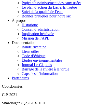
Projet d’assainissement des eaux usées
Le plan d’action du Lac-à-la-Tortue
Suivi de la qualité de l’eau
Bonnes pratiques pour notre lac
À propos
Historique
Conseil d’administration
Implication bénévole
Mission de l’APL
Documentation
Bande riveraine
Liens utiles
Code d’éthique
Études environnementales
Journal Le Clapotis
Barrage de la rivière à la tortue
Capsules d’information
Partenaires
Coordonnées
C.P. 2021
Shawinigan (Qc) G0X 1L0