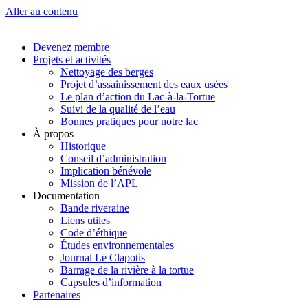
Aller au contenu
Devenez membre
Projets et activités
Nettoyage des berges
Projet d’assainissement des eaux usées
Le plan d’action du Lac-à-la-Tortue
Suivi de la qualité de l’eau
Bonnes pratiques pour notre lac
À propos
Historique
Conseil d’administration
Implication bénévole
Mission de l’APL
Documentation
Bande riveraine
Liens utiles
Code d’éthique
Études environnementales
Journal Le Clapotis
Barrage de la rivière à la tortue
Capsules d’information
Partenaires