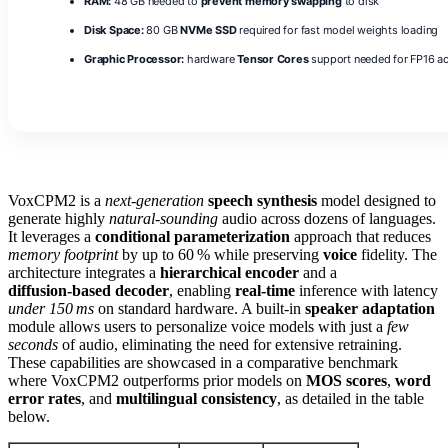
RAM:
48 GB needed to
prevent memory swapping
to disk
Disk Space:
80 GB
NVMe SSD
required for fast model weights loading
Graphic Processor:
hardware
Tensor Cores
support needed for FP16 ac
VoxCPM2 is a
next‑generation
speech synthesis
model designed to
generate highly
natural‑sounding
audio across dozens of languages.
It leverages a
conditional parameterization
approach that reduces
memory footprint
by up to 60 % while preserving
voice
fidelity. The
architecture integrates a
hierarchical encoder
and a
diffusion‑based decoder
, enabling
real‑time
inference with latency
under 150 ms
on standard hardware. A built‑in
speaker adaptation
module allows users to personalize voice models with just a
few
seconds
of audio, eliminating the need for extensive retraining.
These capabilities are showcased in a comparative benchmark
where VoxCPM2 outperforms prior models on
MOS scores
,
word
error rates
, and
multilingual consistency
, as detailed in the table
below.