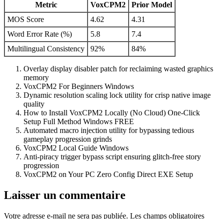
Metric
VoxCPM2
Prior Model
MOS Score
4.62
4.31
Word Error Rate (%)
5.8
7.4
Multilingual Consistency
92%
84%
Overlay display disabler patch for reclaiming wasted graphics
memory
VoxCPM2 For Beginners Windows
Dynamic resolution scaling lock utility for crisp native image
quality
How to Install VoxCPM2 Locally (No Cloud) One-Click
Setup Full Method Windows FREE
Automated macro injection utility for bypassing tedious
gameplay progression grinds
VoxCPM2 Local Guide Windows
Anti-piracy trigger bypass script ensuring glitch-free story
progression
VoxCPM2 on Your PC Zero Config Direct EXE Setup
Laisser un commentaire
Votre adresse e-mail ne sera pas publiée.
Les champs obligatoires