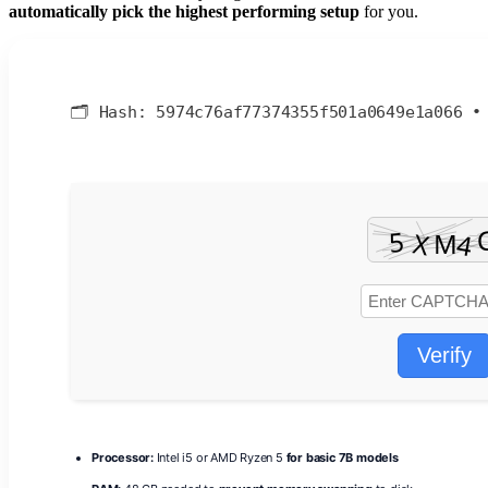
automatically pick the highest performing setup
for you.
🗂 Hash:
5974c76af77374355f501a0649e1a066
Verify
Processor:
Intel i5 or AMD Ryzen 5
for basic 7B models