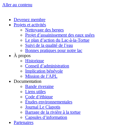
Aller au contenu
Devenez membre
Projets et activités
Nettoyage des berges
Projet d’assainissement des eaux usées
Le plan d’action du Lac-à-la-Tortue
Suivi de la qualité de l’eau
Bonnes pratiques pour notre lac
À propos
Historique
Conseil d’administration
Implication bénévole
Mission de l’APL
Documentation
Bande riveraine
Liens utiles
Code d’éthique
Études environnementales
Journal Le Clapotis
Barrage de la rivière à la tortue
Capsules d’information
Partenaires